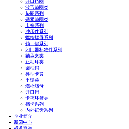
开口挡圈
波形垫圈类
垫圈系列
锁紧垫圈类
卡簧系列
冲压件系列
螺栓螺母系列
销、键系列
闭门器标准件系列
轴承夹类
止动环类
圆柱销
异型卡簧
平键类
螺栓螺母
开口销
卡箍环箍类
挡卡系列
内外锯齿系列
企业简介
新闻中心
标准查询