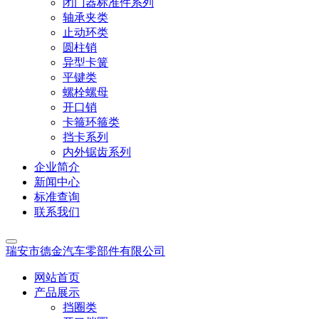
闭门器标准件系列
轴承夹类
止动环类
圆柱销
异型卡簧
平键类
螺栓螺母
开口销
卡箍环箍类
挡卡系列
内外锯齿系列
企业简介
新闻中心
标准查询
联系我们
瑞安市德金汽车零部件有限公司
网站首页
产品展示
挡圈类