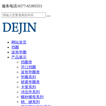
服务电话:0577-65395553
网站首页
挡圈
波形垫圈
产品展示
挡圈类
开口挡圈
波形垫圈类
垫圈系列
锁紧垫圈类
卡簧系列
冲压件系列
螺栓螺母系列
销、键系列