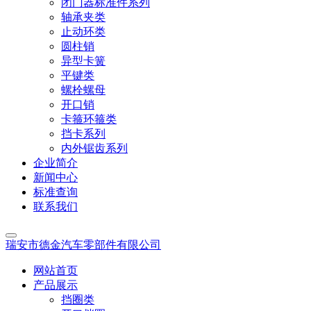
闭门器标准件系列
轴承夹类
止动环类
圆柱销
异型卡簧
平键类
螺栓螺母
开口销
卡箍环箍类
挡卡系列
内外锯齿系列
企业简介
新闻中心
标准查询
联系我们
瑞安市德金汽车零部件有限公司
网站首页
产品展示
挡圈类