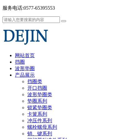
服务电话:0577-65395553
网站首页
挡圈
波形垫圈
产品展示
挡圈类
开口挡圈
波形垫圈类
垫圈系列
锁紧垫圈类
卡簧系列
冲压件系列
螺栓螺母系列
销、键系列