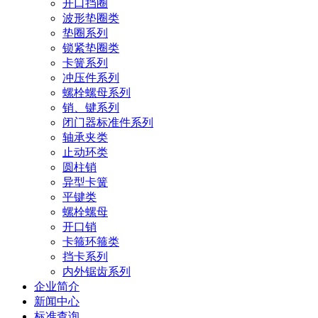
开口挡圈
波形垫圈类
垫圈系列
锁紧垫圈类
卡簧系列
冲压件系列
螺栓螺母系列
销、键系列
闭门器标准件系列
轴承夹类
止动环类
圆柱销
异型卡簧
平键类
螺栓螺母
开口销
卡箍环箍类
挡卡系列
内外锯齿系列
企业简介
新闻中心
标准查询