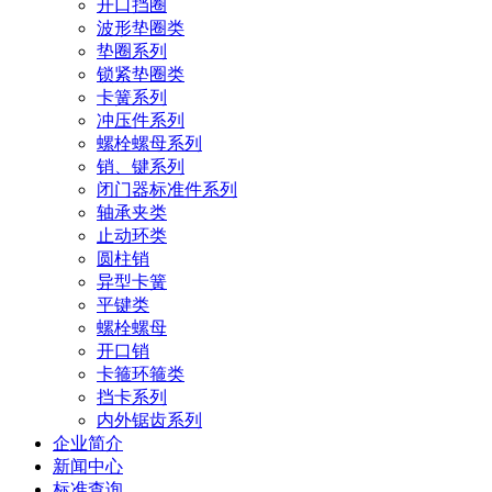
开口挡圈
波形垫圈类
垫圈系列
锁紧垫圈类
卡簧系列
冲压件系列
螺栓螺母系列
销、键系列
闭门器标准件系列
轴承夹类
止动环类
圆柱销
异型卡簧
平键类
螺栓螺母
开口销
卡箍环箍类
挡卡系列
内外锯齿系列
企业简介
新闻中心
标准查询