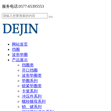
服务电话:0577-65395553
网站首页
挡圈
波形垫圈
产品展示
挡圈类
开口挡圈
波形垫圈类
垫圈系列
锁紧垫圈类
卡簧系列
冲压件系列
螺栓螺母系列
销、键系列