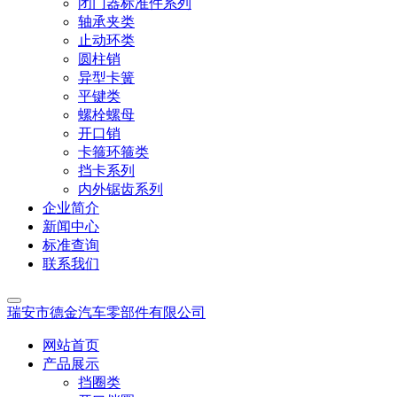
闭门器标准件系列
轴承夹类
止动环类
圆柱销
异型卡簧
平键类
螺栓螺母
开口销
卡箍环箍类
挡卡系列
内外锯齿系列
企业简介
新闻中心
标准查询
联系我们
瑞安市德金汽车零部件有限公司
网站首页
产品展示
挡圈类