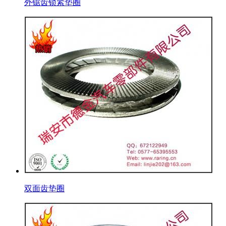
外锯齿锁紧垫圈
双面齿垫圈