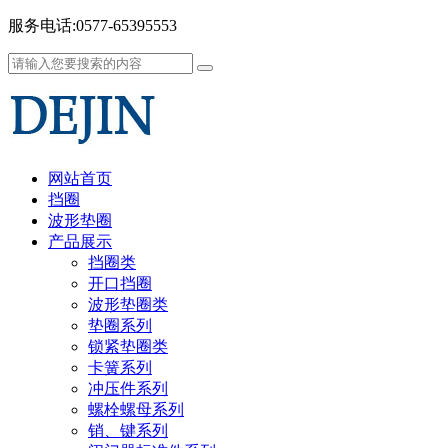
服务电话:0577-65395553
网站首页
挡圈
波形垫圈
产品展示
挡圈类
开口挡圈
波形垫圈类
垫圈系列
锁紧垫圈类
卡簧系列
冲压件系列
螺栓螺母系列
销、键系列