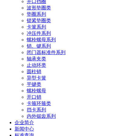
开口挡圈
波形垫圈类
垫圈系列
锁紧垫圈类
卡簧系列
冲压件系列
螺栓螺母系列
销、键系列
闭门器标准件系列
轴承夹类
止动环类
圆柱销
异型卡簧
平键类
螺栓螺母
开口销
卡箍环箍类
挡卡系列
内外锯齿系列
企业简介
新闻中心
标准查询