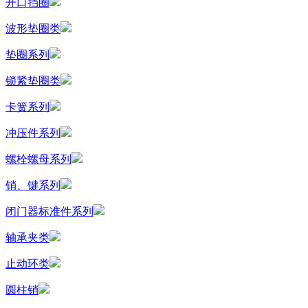
开口挡圈
波形垫圈类
垫圈系列
锁紧垫圈类
卡簧系列
冲压件系列
螺栓螺母系列
销、键系列
闭门器标准件系列
轴承夹类
止动环类
圆柱销