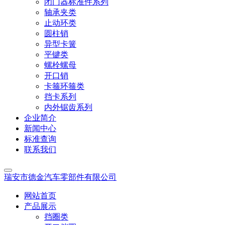
闭门器标准件系列
轴承夹类
止动环类
圆柱销
异型卡簧
平键类
螺栓螺母
开口销
卡箍环箍类
挡卡系列
内外锯齿系列
企业简介
新闻中心
标准查询
联系我们
瑞安市德金汽车零部件有限公司
网站首页
产品展示
挡圈类